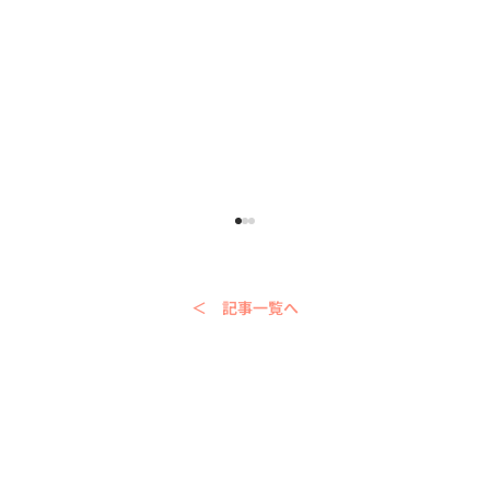
＜ 記事一覧へ
シンガポールで食器を買うなら？普段使