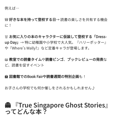
例えば…
🎒 
好きな本を持って登校する日
→ 読書の楽しさを共有する機会
に！
👗 
お気に入りの本のキャラクターに仮装して登校する「Dress-
up Day」
→ 特に幼稚園や小学校で大人気。『ハリーポッター』
や『Where's Wally?』など定番キャラが登場します。
📖 
教室での読書タイム
や
読書ビンゴ
、
ブックレビューの発表
な
ど、読書を促すイベント
🏫 
図書館でのBook Fairや読書週間の特別企画
も！
お子さんの学校でも何か催しをされるかもしれません♪
👻 『True Singapore Ghost Stories』
ってどんな本？