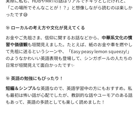
実際に私も、HDBやMRTの話はリアルでドキッとしたけれど、
「この場所でそんなことが！？」と想像しながら読むのは楽しか
ったです😅
🎯 ローカルの考え方や文化が見えてくる
お金やご先祖さま、信仰に関するお話などから、
中華系文化の慣
習や価値観
も垣間見えました。たとえば、紙のお金や車を燃やし
て先祖に送るというシーンや、「Easy peasy lemon squeezy!」
のようなかわいい英語表現も登場して、シンガポールの人たちの
日常が垣間見えて面白かったです✨
🎯 英語の勉強にもぴったり！
短編＆シンプル
な英語なので、英語学習中の方にもおすすめ。私
も最初は怖い話が心配でしたが、教訓的な話やユーモアのある話
もあって、英語の多読としても楽しく読めました！