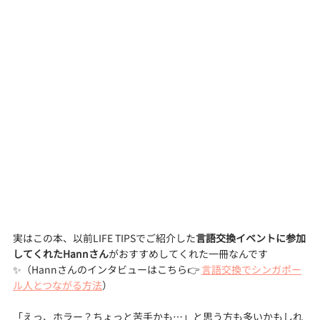
実はこの本、以前LIFE TIPSでご紹介した
言語交換イベントに参加
してくれたHannさん
がおすすめしてくれた一冊なんです
✨（Hannさんのインタビューはこちら👉 
言語交換でシンガポー
ル人とつながる方法
）
「えっ、ホラー？ちょっと苦手かも…」と思う方も多いかもしれ