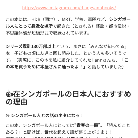
https://www.instagram.com/rl.angsanabooks/
この本には、HDB（団地）、MRT、学校、軍隊など、
シンガポー
ル人にとって身近な場所
で起きた（とされる）怪談・都市伝説・
不思議体験が短編形式で収録されています。
シリーズ累計130万部以上
という、まさに「みんなが知ってる」
本！子どもの頃に友達と回し読みした、という人も多いそうで
す。（実際に、この本を私に紹介してくれたHannさんも、
「こ
の本を買うために本屋さんに通ったよ！」
と話していました）
👍在シンガポールの日本人におすすめ
の理由
🎯 シンガポール人との話のネタになる！
この本、シンガポール人にとっては“
青春の一冊
”。「読んだこと
ある？」と聞けば、世代を超えて話が盛り上がります！