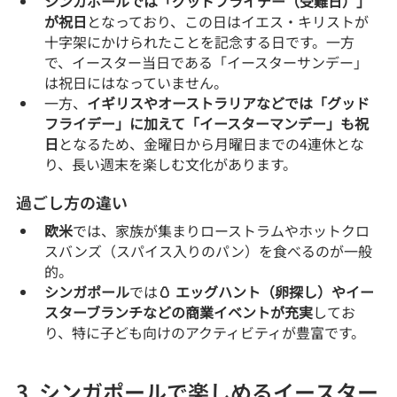
シンガポールでは「グッドフライデー（受難日）」
が祝日
となっており、この日はイエス・キリストが
十字架にかけられたことを記念する日です。一方
で、イースター当日である「イースターサンデー」
は祝日にはなっていません。
一方、
イギリスやオーストラリアなどでは「グッド
フライデー」に加えて「イースターマンデー」も祝
日
となるため、金曜日から月曜日までの4連休とな
り、長い週末を楽しむ文化があります。
過ごし方の違い
欧米
では、家族が集まりローストラムやホットクロ
スバンズ（スパイス入りのパン）を食べるのが一般
的。
シンガポール
では
🥚 エッグハント（卵探し）やイー
スターブランチなどの商業イベントが充実
してお
り、特に子ども向けのアクティビティが豊富です。
3. シンガポールで楽しめるイースター