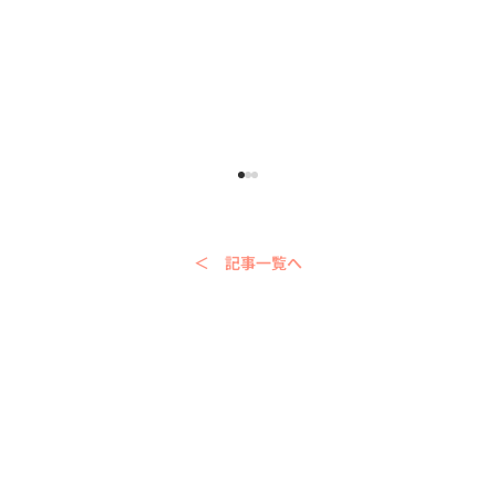
＜ 記事一覧へ
【2026年】シンガポール最大のラマダン
バザール「ゲイラン・セライ」｜雰囲
気・見どころ・訪問のヒント