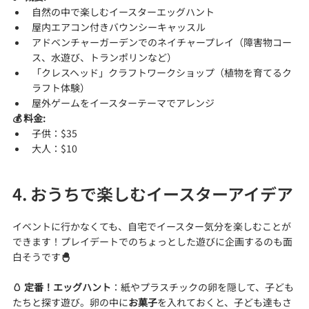
自然の中で楽しむイースターエッグハント
屋内エアコン付きバウンシーキャッスル
アドベンチャーガーデンでのネイチャープレイ（障害物コー
ス、水遊び、トランポリンなど）
「クレスヘッド」クラフトワークショップ（植物を育てるク
ラフト体験）
屋外ゲームをイースターテーマでアレンジ
💰 料金:
子供：$35
大人：$10
4. おうちで楽しむイースターアイデア
イベントに行かなくても、自宅でイースター気分を楽しむことが
できます！プレイデートでのちょっとした遊びに企画するのも面
白そうです
🐣
🥚 定番！エッグハント
：紙やプラスチックの卵を隠して、子ども
たちと探す遊び。卵の中に
お菓子
を入れておくと、子ども達もさ