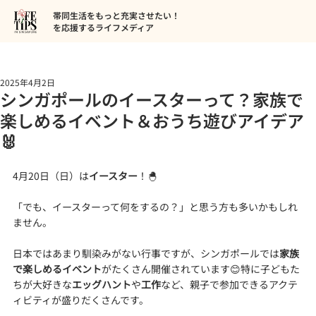
帯同生活をもっと充実させたい！
を応援するライフメディア
2025年4月2日
シンガポールのイースターって？家族で
楽しめるイベント＆おうち遊びアイデア
🐰
4月20日（日）は
イースター
！🐣 
「でも、イースターって何をするの？」と思う方も多いかもしれ
ません。
日本ではあまり馴染みがない行事ですが、シンガポールでは
家族
で楽しめるイベント
がたくさん開催されています😊特に子どもた
ちが大好きな
エッグハント
や
工作
など、親子で参加できるアクテ
ィビティが盛りだくさんです。