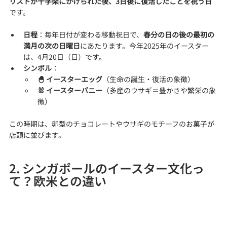
リストが十字架にかけられた後、3日後に復活したことを祝う日
です。
日程
：毎年日付が変わる移動祝日で、
春分の日の後の最初の
満月の次の日曜日
にあたります。今年2025年のイースター
は、4月20日（日）です。
シンボル
：
🐣 イースターエッグ
（生命の誕生・復活の象徴）
🐰 イースターバニー
（多産のウサギ＝豊かさや繁栄の象
徴）
この時期は、卵型のチョコレートやウサギのモチーフのお菓子が
店頭に並びます。
2. シンガポールのイースター文化っ
て？欧米との違い