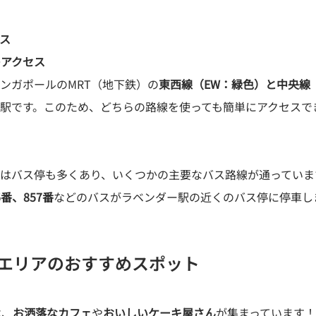
ス
のアクセス
ンガポールのMRT（地下鉄）の
東西線（EW：緑色）と中央線
駅です。このため、どちらの路線を使っても簡単にアクセスで
はバス停も多くあり、いくつかの主要なバス路線が通っていま
5番、857番
などのバスがラベンダー駅の近くのバス停に停車し
Bエリアのおすすめスポット
は、
お洒落なカフェ
や
おいしいケーキ屋さん
が集まっています！