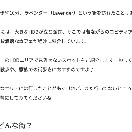
歩約10分、
ラベンダー（Lavender）
という街を訪れたことは
側には、大きなHDBが立ち並び、そこでは
昔ながらのコピティ
お洒落なカフェ
が絶妙に融合しています。
ーのHDBエリアで見逃せないスポットをご紹介します！ゆっ
散歩
や、
家族での街歩き
におすすめですよ♪
なエリアには行ったことがあるけれど、まだ行ってないところ
考にしてみてくださいね！
どんな街？