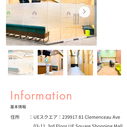
Information
基本情報
住所 ：
UEスクエア：239917 81 Clemenceau Ave
03-11, 3rd Floor UE Square Shopping Mall