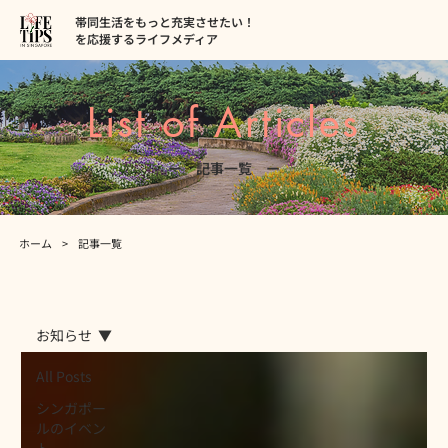
帯同生活をもっと充実させたい！
を応援するライフメディア
List of Articles
ー 記事一覧 ー
ホーム
>
記事一覧
お知らせ
All Posts
シンガポー
ルのイベン
ト