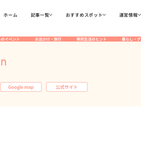
ホーム
記事一覧
おすすめスポット
運営情報
ルのイベント
お出かけ・旅行
帯同生活のヒント
暮らし・グ
gn
Google map
公式サイト