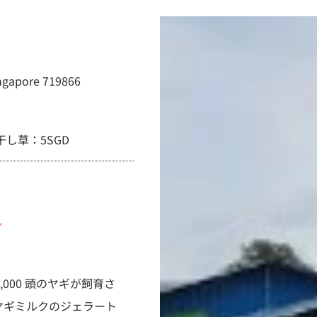
ingapore 719866
し草：5SGD
／
000 頭のヤギが飼育さ
ヤギミルクのジェラート