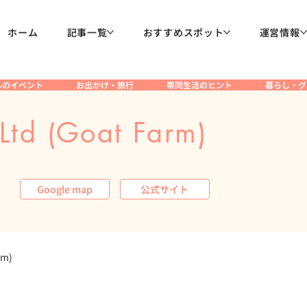
ホーム
記事一覧
おすすめスポット
運営情報
ルのイベント
お出かけ・旅行
帯同生活のヒント
暮らし・グ
 Ltd (Goat Farm)
Google map
公式サイト
rm)