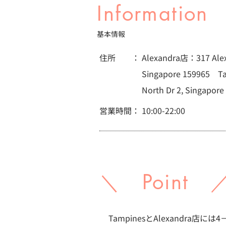
Information
基本情報
住所 ：
Alexandra店：317 Alexa
Singapore 159965 T
North Dr 2, Singapore
営業時間：
10:00-22:00
＼ Point 
TampinesとAlexandra店