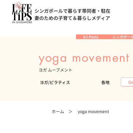
シンガポールで暮らす帯同者・駐在
妻のための子育て＆暮らしメディア
All Posts
シンガポー
yoga movement
ヨガ ムーブメント
Go
ヨガ/ピラティス
各地
ホーム ＞
yoga movement