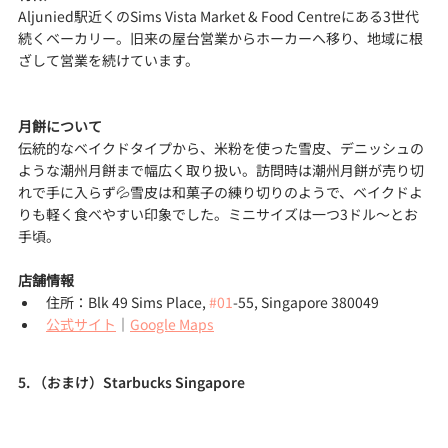
Aljunied駅近くのSims Vista Market & Food Centreにある3世代
続くベーカリー。旧来の屋台営業からホーカーへ移り、地域に根
ざして営業を続けています。
月餅について
伝統的なベイクドタイプから、米粉を使った雪皮、デニッシュの
ような潮州月餅まで幅広く取り扱い。訪問時は潮州月餅が売り切
れで手に入らず💦雪皮は和菓子の練り切りのようで、ベイクドよ
りも軽く食べやすい印象でした。ミニサイズは一つ3ドル～とお
手頃。
店舗情報
住所：Blk 49 Sims Place, 
#01
-55, Singapore 380049
公式サイト
｜
Google Maps
5. （おまけ）Starbucks Singapore