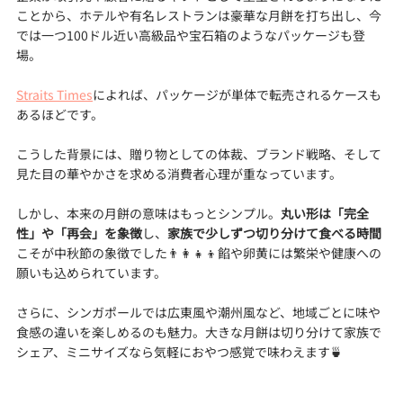
ことから、ホテルや有名レストランは豪華な月餅を打ち出し、今
では一つ100ドル近い高級品や宝石箱のようなパッケージも登
場。
Straits Times
によれば、パッケージが単体で転売されるケースも
あるほどです。
こうした背景には、贈り物としての体裁、ブランド戦略、そして
見た目の華やかさを求める消費者心理が重なっています。
しかし、本来の月餅の意味はもっとシンプル。
丸い形は「完全
性」や「再会」を象徴
し、
家族で少しずつ切り分けて食べる時間
こそが中秋節の象徴でした👨‍👩‍👧‍👦餡や卵黄には繁栄や健康への
願いも込められています。
さらに、シンガポールでは広東風や潮州風など、地域ごとに味や
食感の違いを楽しめるのも魅力。大きな月餅は切り分けて家族で
シェア、ミニサイズなら気軽におやつ感覚で味わえます🍵