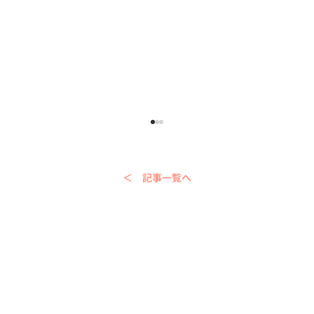
＜ 記事一覧へ
シンガポール土産に迷ったら 実際に日
本に持ち帰って喜ばれたローカルお菓子