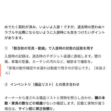
めでたく契約が済み、いよいよ入居！ですが、退去時の思わぬト
ラブルや出費にならないように入居時にも気をつけたいポイント
があります。
①   「数百枚の写真・動画」で入居時の状態の証拠を残す
入居時の記録は、退去時のデポジット返還に直結します。壁の
傷、家電の型番、カーテンの汚れなど、細部まで撮影を。
「家電の動作確認や水漏れは動画で残すのが安心です」（米島さ
ん）
②   インベントリ（備品リスト）との突き合わせ
オーナーから渡される備品リストと現物を照らし合わせ、
鍵の本
数・家具の数などの相違
がないか確認します。記載と実物が違う
場合は、
サイン前に修正依頼
を。