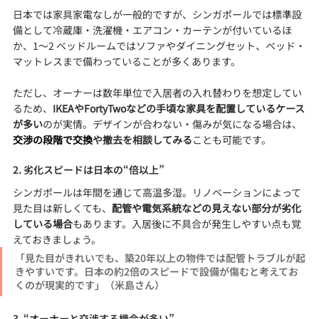
日本では家具家電なしが一般的ですが、シンガポールでは標準設
備として冷蔵庫・洗濯機・エアコン・カーテンが付いているほ
か、1〜2 ベッドルームではソファやダイニングセット、ベッド・
マットレスまで備わっていることが多くあります。
ただし、オーナーは数年単位で入居者の入れ替わりを想定してい
るため、
IKEAやFortyTwoなどの手頃な家具を配置しているケース
が多い
のが実情。デザインが合わない・傷みが気になる場合は、
交渉の段階で交換
や撤去を相談してみる
ことも可能です。
2. 劣化スピードは日本の“倍以上”
シンガポールは年間を通じて高温多湿。リノベーションによって
見た目は新しくても、
配管や電気系統などの見えない部分が劣化
している場合
もあります。入居後に不具合が発生しやすい点も覚
えておきましょう。
「見た目がきれいでも、築20年以上の物件では配管トラブルが起
きやすいです。日本の約2倍のスピードで設備が傷むと考えてお
くのが現実的です」（米島さん）
3. “オーナーと交渉する機会が多い”