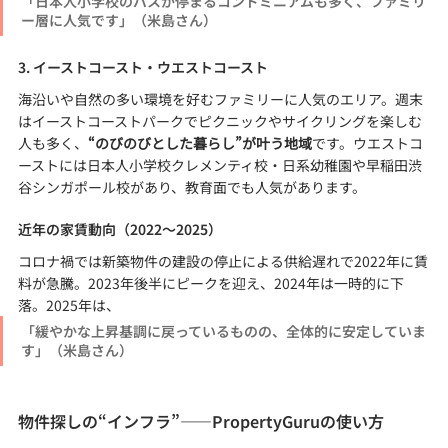
「日本人小学校のバスが停まるコンドミニアムも多く、ファミリ
ー層に人気です」（米島さん）
3. イーストコースト・ウエストコースト
海沿いや自然の多い環境を好むファミリーに人気のエリア。週末
はイーストコーストパークでピクニックやサイクリングを楽しむ
人も多く、
“のびのびとした暮らし”が叶う地域
です。ウエストコ
ーストには日本人小学校クレメンティ校・日系幼稚園や早稲田渋
谷シンガポール校があり、教育面でも人気があります。
近年の家賃動向（2022〜2025）
コロナ禍では新築物件の建設の停止による供給遅れで2022年に賃
料が急騰。2023年後半にピークを迎え、2024年は一時的に下
落。2025年は、
「緩やかな上昇基調に戻っているものの、全体的に安定していま
す」（米島さん）
物件探しの“インフラ”——PropertyGuruの使い方