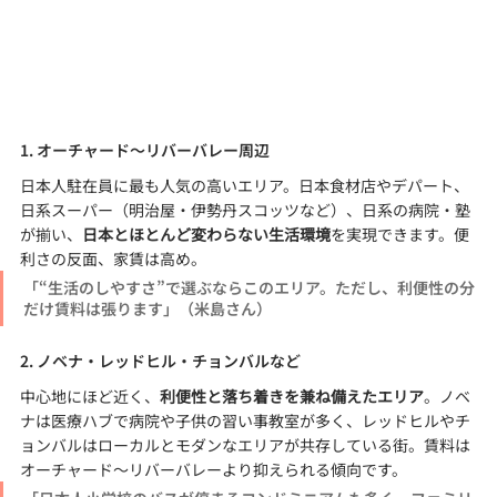
1. オーチャード〜リバーバレー周辺
日本人駐在員に最も人気の高いエリア。日本食材店やデパート、
日系スーパー（明治屋・伊勢丹スコッツなど）、日系の病院・塾
が揃い、
日本とほとんど変わらない生活環境
を実現できます。便
利さの反面、家賃は高め。
「“生活のしやすさ”で選ぶならこのエリア。ただし、利便性の分
だけ賃料は張ります」（米島さん）
2. ノベナ・レッドヒル・チョンバルなど
中心地にほど近く、
利便性と落ち着きを兼ね備えたエリア
。ノベ
ナは医療ハブで病院や子供の習い事教室が多く、レッドヒルやチ
ョンバルはローカルとモダンなエリアが共存している街。賃料は
オーチャード～リバーバレーより抑えられる傾向です。