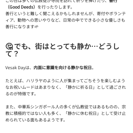
この日は多くの仏教徒が寺院を訪れて祈りを捧げたり、
善行
（Good Deeds）
を行ったりします。
善行というと難しく聞こえるかもしれませんが、寄付やボランテ
ィア、動物への思いやりなど、日常の中でできる小さな優しさも
善行になります🌱
🤔 でも、街はとっても静か…どうし
て？
Vesak Dayは、
内面に意識を向ける静かな祝日
。
たとえば、ハリラヤのように人が集まってごちそうを楽しむよう
なお祝いムードはあまりなく、「静かに祈る日」として過ごされ
るのが特徴です。
また、中華系シンガポール人の多くが仏教徒ではあるものの、宗
教に積極的ではない人も多く、「静かに休む祝日」として受け止
められている面もあるようです。