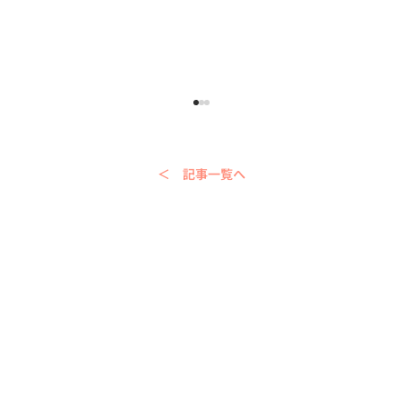
＜ 記事一覧へ
シンガポール帯同中に英語を話せるよう
になりたい｜ただ「頑張る」より大切な
こと