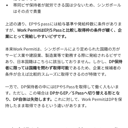
帯同ビザ保持者が就労できる国は少ないため、シンガポール
はその点で貴重
上述の通り、EPやS passには給与基準や発給枠数に条件がありま
すが、
Work PermitはEP/S Passと比較し取得枠の条件が緩く、企
業にとって発給しやすいビザです。
本来Work Permitは、シンガポールにより定められた国籍の方が
サービス業や建設業、製造業等で勤務する際に発給されるビザで
あり、日本国籍はこちらに該当しておりません。しかし、
DP保持
者に限っては国籍を問わず取得可能
であるため、企業と候補者の
条件が合えば比較的スムーズに取得できるのが特徴です。
一方で、DP保持者の中にはEPやS Passを取得して働く人もいま
す。ただし、この場合は 
DPからEP／S Passへ切り替える形とな
り、DP自体は失効します。
これに対して、Work PermitはDPを保
持したまま取得できるという違いがあります。