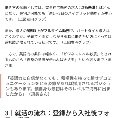
働き方の傾向としては、完全在宅勤務の求人は
2％未満
とほとん
どなく、在宅が可能でも「週1〜2日のハイブリッド勤務」が中心
です。（上図左円グラフ）
また、求人の
9割以上がフルタイム勤務
で、パートタイム求人は
ごくわずか。子育てと両立しながら柔軟に働きたい方にとっては
選択肢が限られている状況です。（上図右円グラフ）
一方で、英語力の条件は幅広く、「ビジネスレベル必須」とされ
るものから「自身の意思が伝われば大丈夫」という求人までさま
ざま。
「英語力に自信がなくても 、積極性を持って臆せずコミ
ュニケーションをとる姿勢があれば採用されるポジショ
ンもあります。僕自身も最初はそのレベルで海外に出ま
したから」（須長さん）
3｜就活の流れ：登録から入社後フォ