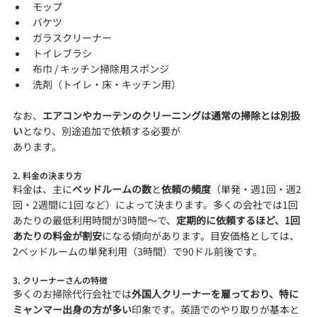
モップ
バケツ
ガラスクリーナー
トイレブラシ
布巾 / キッチン掃除用スポンジ
洗剤（トイレ・床・キッチン用）
なお、
エアコンやカーテンのクリーニングは通常の掃除とは別扱
い
となり、別途追加で依頼する必要が
あります。
2. 料金の決まり方
料金は、主に
ベッドルームの数
と
依頼の頻度
（単発・週1回・週2
回・2週間に1回 など）によって決まります。多くの会社では1回
あたりの最低利用時間が3時間～で、
定期的に依頼するほど、1回
あたりの料金が割安
になる傾向があります。目安価格としては、
2ベッドルームの単発利用（3時間）で90ドル前後です。
3. クリーナーさんの特徴
多くのお掃除代行会社では
外国人クリーナーを雇っており、特に
ミャンマー出身の方が多い
印象です。英語でのやり取りが基本と