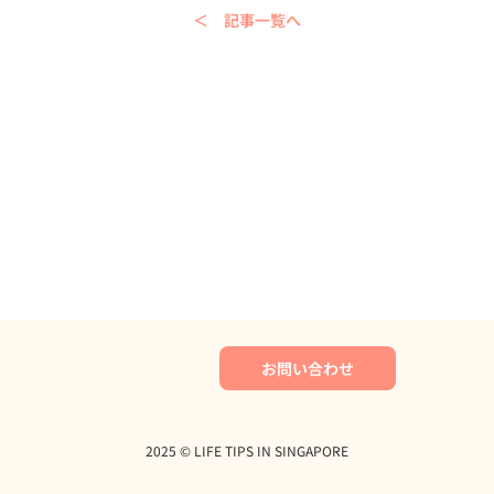
＜ 記事一覧へ
シンガポールで食器を買うなら？普段使
いからプラナカンデザインまで見つか
る、唯一の現役窯元「Thow Kwang
Pottery」
お問い合わせ
2025 ©︎ LIFE TIPS IN SINGAPORE